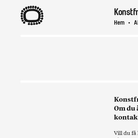
A
Konstf
Hem
A
Konstfr
Om du ä
kontakt
Vill du f