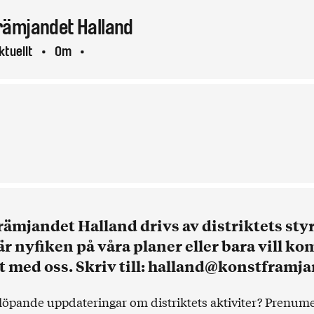
rämjandet
Halland
ktuellt
Om
Kontakt
ämjandet Halland drivs av distriktets styr
r nyfiken på våra planer eller bara vill ko
 med oss. Skriv till:
halland@konstframja
å löpande uppdateringar om distriktets aktiviter?
Prenume