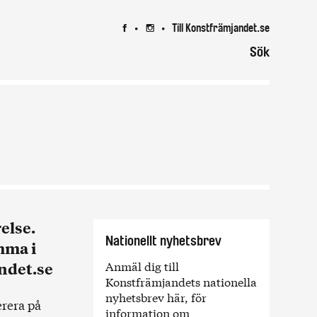
Till Konstfrämjandet.se
7
8
Sök
else.
Nationellt nyhetsbrev
mma i
Anmäl dig till
ndet.se
Konstfrämjandets nationella
nyhetsbrev här, för
rera på
information om